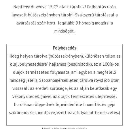
o
Napfénytől védve 15 C
alatt tároljuk! Felbontás után
javasolt hűtőszekrényben tárolni. Szakszerű tárolással a
gyártástól számított legalább 9 hónapig megőrzi a
minőségét.
Pelyhesedés
Hideg helyen tárolva (hűtőszekrényben), különösen télen az
olaj „pelyhesedésre” hajlamos (besűrűsödik), ez a 100%-os
olajok természetes folyamata, ami egyben a megfelelő
minőség jele is. Szobahőmérsékleten tárolva rövid idő után
visszaáll az eredeti sűrűsége, és az alján keletkezik egy
vékony üledék. (mivel az olajok természetes ülepítéssel
hordókban ülepednek le, mindenféle finomítás és gépi
szűrőrendszert mellőzve, ezért ez a folyamat természetes.)