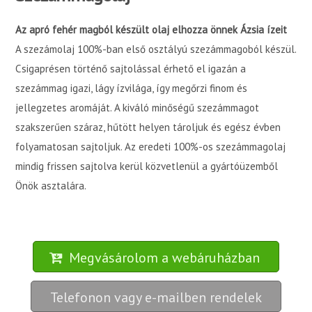
Az apró fehér magból készült olaj elhozza önnek Ázsia ízeit
A szezámolaj 100%-ban első osztályú szezámmagoból készül.
Csigaprésen történő sajtolással érhető el igazán a
szezámmag igazi, lágy ízvilága, így megőrzi finom és
jellegzetes aromáját. A kiváló minőségű szezámmagot
szakszerűen száraz, hűtött helyen tároljuk és egész évben
folyamatosan sajtoljuk. Az eredeti 100%-os szezámmagolaj
mindig frissen sajtolva kerül közvetlenül a gyártóüzemből
Önök asztalára.
Megvásárolom a webáruházban
Telefonon vagy e-mailben rendelek