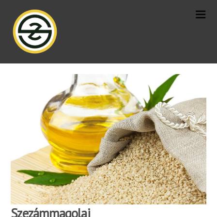
Szezámmagolaj