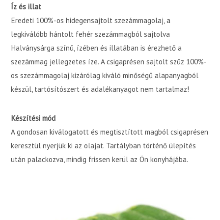
Íz és illat
Eredeti 100%-os hidegensajtolt szezámmagolaj, a
legkiválóbb hántolt fehér szezámmagból sajtolva
Halványsárga színű, ízében és illatában is érezhető a
szezámmag jellegzetes íze. A csigaprésen sajtolt szűz 100%-
os szezámmagolaj kizárólag kiváló minőségű alapanyagból
készül, tartósítószert és adalékanyagot nem tartalmaz!
Készítési mód
A gondosan kiválogatott és megtisztított magból csigaprésen
keresztül nyerjük ki az olajat. Tartályban történő ülepítés
után palackozva, mindig frissen kerül az Ön konyhájába.