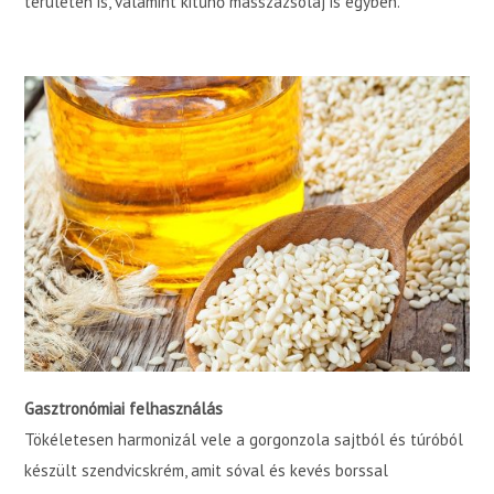
területén is, valamint kitűnő masszázsolaj is egyben.
Gasztronómiai felhasználás
Tökéletesen harmonizál vele a gorgonzola sajtból és túróból
készült szendvicskrém, amit sóval és kevés borssal