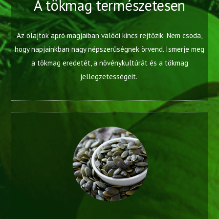
A tökmag természetesen
Az olajtök apró magjaiban valódi kincs rejtőzik. Nem csoda,
hogy napjainkban nagy népszerűségnek örvend. Ismerje meg
a tökmag eredetét, a növénykultúrát és a tökmag
jellegzetességeit.