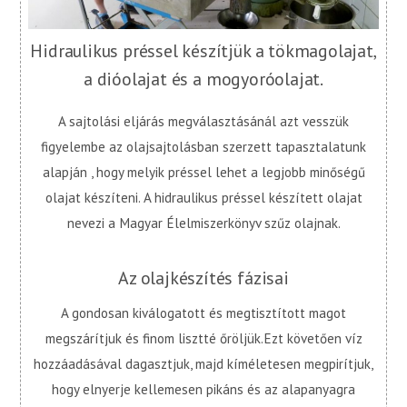
Hidraulikus préssel készítjük a tökmagolajat,
a dióolajat és a mogyoróolajat.
A sajtolási eljárás megválasztásánál azt vesszük
figyelembe az olajsajtolásban szerzett tapasztalatunk
alapján , hogy melyik préssel lehet a legjobb minőségű
olajat készíteni. A hidraulikus préssel készített olajat
nevezi a Magyar Élelmiszerkönyv szűz olajnak.
Az olajkészítés fázisai
A gondosan kiválogatott és megtisztított magot
megszárítjuk és finom lisztté őröljük.Ezt követően víz
hozzáadásával dagasztjuk, majd kíméletesen megpirítjuk,
hogy elnyerje kellemesen pikáns és az alapanyagra