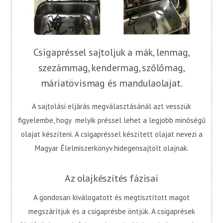
Csigapréssel sajtoljuk a mák, lenmag,
szezámmag, kendermag, szőlőmag,
máriatövismag és mandulaolajat.
A sajtolási eljárás megválasztásánál azt vesszük
figyelembe, hogy melyik préssel lehet a legjobb minőségű
olajat készíteni. A csigapréssel készített olajat nevezi a
Magyar Élelmiszerkönyv hidegensajtolt olajnak.
Az olajkészítés fázisai
A gondosan kiválogatott és megtisztított magot
megszárítjuk és a csigaprésbe öntjük. A csigaprések