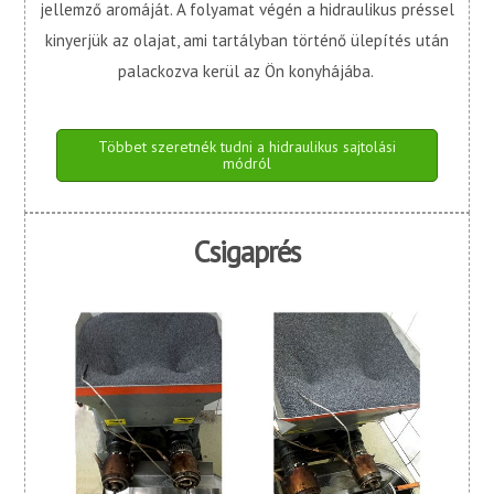
jellemző aromáját. A folyamat végén a hidraulikus préssel
kinyerjük az olajat, ami tartályban történő ülepítés után
palackozva kerül az Ön konyhájába.
Többet szeretnék tudni a hidraulikus sajtolási
módról
Csigaprés