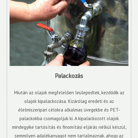
Palackozás
Miután az olajok megfelelően leülepedtek, kezdődik az
olajok kipalackozása. Kizárólag eredeti és az
élelmiszeripari célokra alkalmas üvegekbe és PET-
palackokba csomagoljuk ki. A kipalackozott olajok
mindegyike tartósítás és finomítási eljárás nélkül készül,
semmilyen adalékanyagot nem tartalmaznak, ahogy az